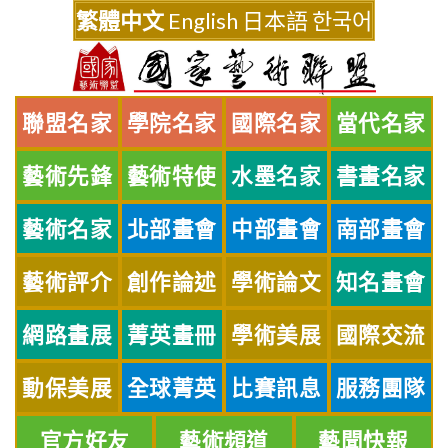
Skip
繁體中文
English
日本語
한국어
to
content
聯盟名家
學院名家
國際名家
當代名家
藝術先鋒
藝術特使
水墨名家
書畫名家
藝術名家
北部畫會
中部畫會
南部畫會
藝術評介
創作論述
學術論文
知名畫會
網路畫展
菁英畫冊
學術美展
國際交流
動保美展
全球菁英
比賽訊息
服務團隊
官方好友
藝術頻道
藝聞快報