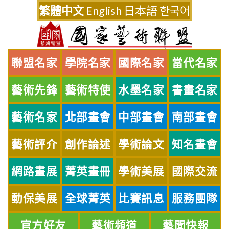
Skip
繁體中文
English
日本語
한국어
to
content
聯盟名家
學院名家
國際名家
當代名家
藝術先鋒
藝術特使
水墨名家
書畫名家
藝術名家
北部畫會
中部畫會
南部畫會
藝術評介
創作論述
學術論文
知名畫會
網路畫展
菁英畫冊
學術美展
國際交流
動保美展
全球菁英
比賽訊息
服務團隊
官方好友
藝術頻道
藝聞快報