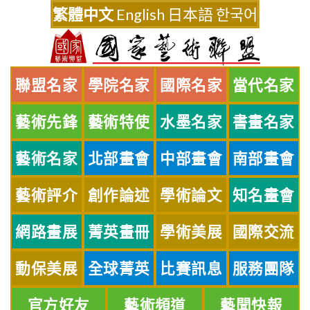
Skip
繁體中文
English
日本語
한국어
to
content
聯盟名家
學院名家
國際名家
當代名家
藝術先鋒
藝術特使
水墨名家
書畫名家
藝術名家
北部畫會
中部畫會
南部畫會
藝術評介
創作論述
學術論文
知名畫會
網路畫展
菁英畫冊
學術美展
國際交流
動保美展
全球菁英
比賽訊息
服務團隊
官方好友
藝術頻道
藝聞快報