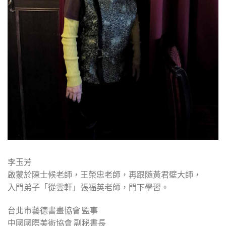
李玉芳
啟蒙於陳士候老師，王榮忠老師，再跟随黃君壁大師，
入門弟子「從雲軒」張福英老師，門下學習。
台北市藝德書畫協會 監事
中國國際美術協會 副秘書長