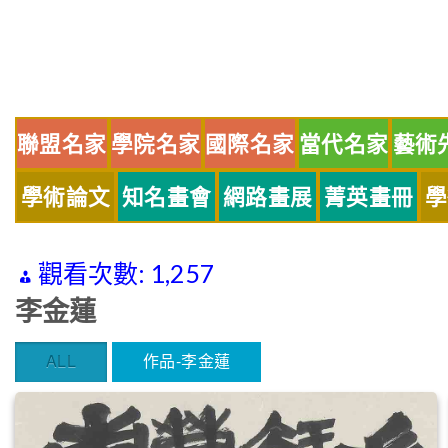
Skip
to
content
聯盟名家
學院名家
國際名家
當代名家
藝術
學術論文
知名畫會
網路畫展
菁英畫冊
學
觀看次數:
1,257
李金蓮
ALL
作品-李金蓮