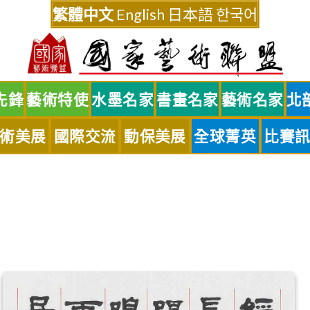
繁體中文
English
日本語
한국어
先鋒
藝術特使
水墨名家
書畫名家
藝術名家
北
術美展
國際交流
動保美展
全球菁英
比賽