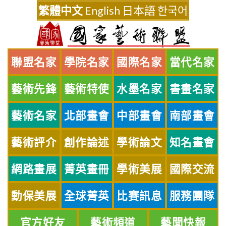
Skip
繁體中文
English
日本語
한국어
to
content
聯盟名家
學院名家
國際名家
當代名家
藝術先鋒
藝術特使
水墨名家
書畫名家
藝術名家
北部畫會
中部畫會
南部畫會
藝術評介
創作論述
學術論文
知名畫會
網路畫展
菁英畫冊
學術美展
國際交流
動保美展
全球菁英
比賽訊息
服務團隊
官方好友
藝術頻道
藝聞快報