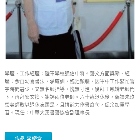
學歷、工作經歷：陸軍學校通信中將。藝文方面獎勵、經
歷：余自幼喜書法，承庭訓，臨池顏體，因軍中工作繁忙習
字時間甚少，又無名師指導，愧無寸進，後拜王鳳嬌老師門
下，再拜安文換、謝諤兩位老師。六十歲退休後，偶讀朱玖
瑩老師敢以退休忘國是，且拼餘力作書癡句，促余加重學
習。現任：中華大漢書藝協會副理事長
作品-李鐵倉