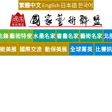
繁體中文
English
日本語
한국어
先鋒
藝術特使
水墨名家
書畫名家
藝術名家
北
術美展
國際交流
動保美展
全球菁英
比賽