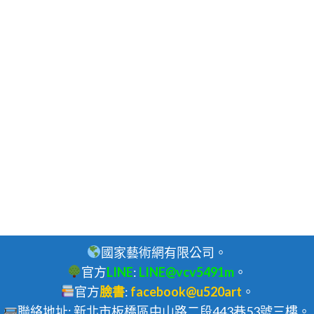
國家藝術網有限公司。
官方
LINE
:
LINE@vcv5491m
。
官方
臉書
:
facebook@u520art
。
聯絡地址: 新北市板橋區中山路二段443巷53號三樓。