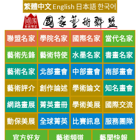
Skip
繁體中文
English
日本語
한국어
to
content
聯盟名家
學院名家
國際名家
當代名家
藝術先鋒
藝術特使
水墨名家
書畫名家
藝術名家
北部畫會
中部畫會
南部畫會
藝術評介
創作論述
學術論文
知名畫會
網路畫展
菁英畫冊
學術美展
國際交流
動保美展
全球菁英
比賽訊息
服務團隊
官方好友
藝術頻道
藝聞快報