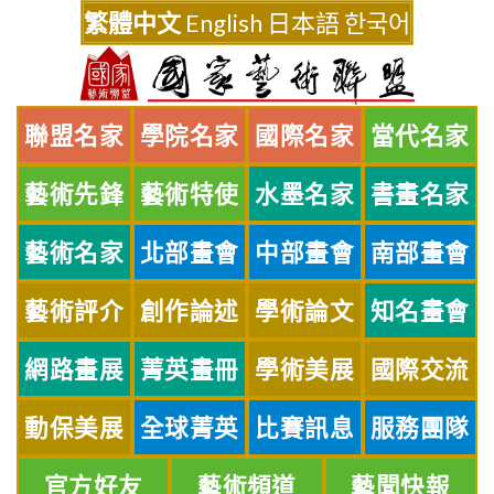
Skip
繁體中文
English
日本語
한국어
to
content
聯盟名家
學院名家
國際名家
當代名家
藝術先鋒
藝術特使
水墨名家
書畫名家
藝術名家
北部畫會
中部畫會
南部畫會
藝術評介
創作論述
學術論文
知名畫會
網路畫展
菁英畫冊
學術美展
國際交流
動保美展
全球菁英
比賽訊息
服務團隊
官方好友
藝術頻道
藝聞快報