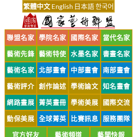
Skip
繁體中文
English
日本語
한국어
to
content
聯盟名家
學院名家
國際名家
當代名家
藝術先鋒
藝術特使
水墨名家
書畫名家
藝術名家
北部畫會
中部畫會
南部畫會
藝術評介
創作論述
學術論文
知名畫會
網路畫展
菁英畫冊
學術美展
國際交流
動保美展
全球菁英
比賽訊息
服務團隊
官方好友
藝術頻道
藝聞快報