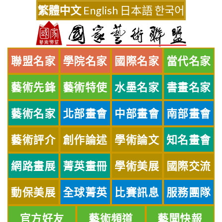
Skip
繁體中文
English
日本語
한국어
to
content
聯盟名家
學院名家
國際名家
當代名家
藝術先鋒
藝術特使
水墨名家
書畫名家
藝術名家
北部畫會
中部畫會
南部畫會
藝術評介
創作論述
學術論文
知名畫會
網路畫展
菁英畫冊
學術美展
國際交流
動保美展
全球菁英
比賽訊息
服務團隊
官方好友
藝術頻道
藝聞快報