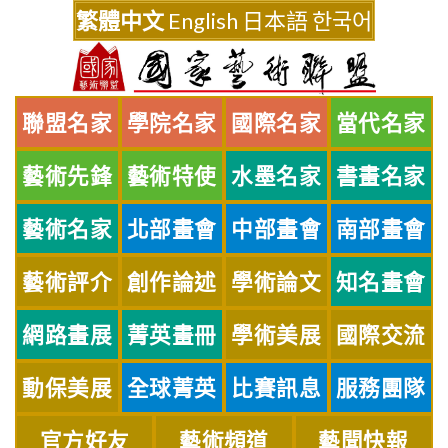
Skip
繁體中文
English
日本語
한국어
to
content
聯盟名家
學院名家
國際名家
當代名家
藝術先鋒
藝術特使
水墨名家
書畫名家
藝術名家
北部畫會
中部畫會
南部畫會
藝術評介
創作論述
學術論文
知名畫會
網路畫展
菁英畫冊
學術美展
國際交流
動保美展
全球菁英
比賽訊息
服務團隊
官方好友
藝術頻道
藝聞快報