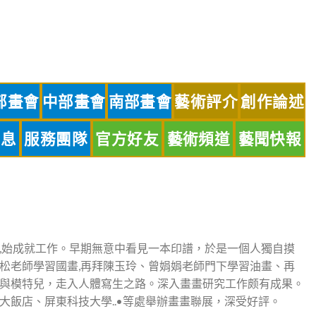
部畫會
中部畫會
南部畫會
藝術評介
創作論述
訊息
服務團隊
官方好友
藝術頻道
藝聞快報
,始成就工作。早期無意中看見一本印譜，於是一個人獨自摸
松老師學習國畫,再拜陳玉玲、曾娟娟老師門下學習油畫、再
與模特兒，走入人體寫生之路。深入畫畫研究工作颇有成果。
大飯店、屏東科技大學..•等處舉辦畫畫聯展，深受好評。