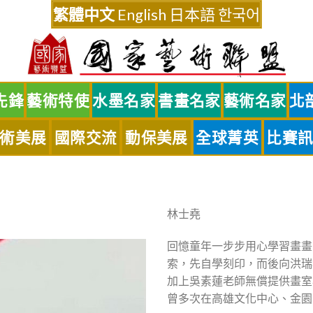
繁體中文
English
日本語
한국어
先鋒
藝術特使
水墨名家
書畫名家
藝術名家
北
術美展
國際交流
動保美展
全球菁英
比賽
林士堯
回憶童年一步步用心學習畫畫
索，先自學刻印，而後向洪瑞
加上吳素蓮老師無償提供畫室
曾多次在高雄文化中心、金園