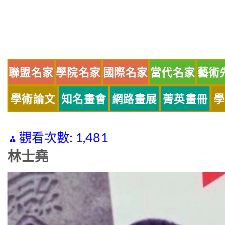
Skip
to
content
聯盟名家
學院名家
國際名家
當代名家
藝術
學術論文
知名畫會
網路畫展
菁英畫冊
學
觀看次數:
1,481
林士堯