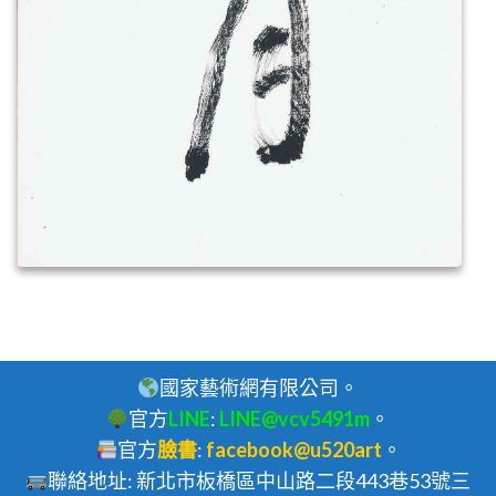
國家藝術網有限公司。
官方
LINE
:
LINE@vcv5491m
。
官方
臉書
:
facebook@u520art
。
聯絡地址: 新北市板橋區中山路二段443巷53號三