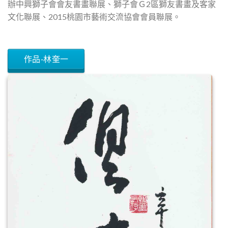
辦中興獅子會會友書畫聯展、獅子會Ｇ2區獅友書畫及客家
文化聯展、2015桃園市藝術交流協會會員聯展。
作品-林奎一