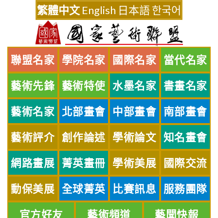
Skip
繁體中文
English
日本語
한국어
to
content
聯盟名家
學院名家
國際名家
當代名家
藝術先鋒
藝術特使
水墨名家
書畫名家
藝術名家
北部畫會
中部畫會
南部畫會
藝術評介
創作論述
學術論文
知名畫會
網路畫展
菁英畫冊
學術美展
國際交流
動保美展
全球菁英
比賽訊息
服務團隊
官方好友
藝術頻道
藝聞快報