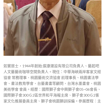
如實居士，1944年創始:宸康建設有限公司負責人、藝起吧
人文藝藝術咖啡空間負責人。現任：中華海峽兩岸客家文經
協會 常務理事、桃園藝術交流協會 前理事長、桃園書法學
會、書法教育學會、台藝書畫等顧問、台灣水墨畫會、桃園
美術學會 會員。經歷：國際獅子會中興獅子會05~06會長、
國際獅子會300Ｇ2區世界和平海報主席、獅子會300Ｇ2客
家文化推展委員主席、獅子會桃園獅訓採編。參展歷程：主