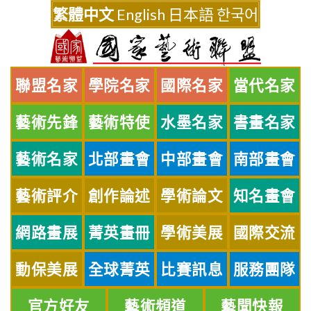
Skip
繁體中文
English
日本語
한국어
to
content
聯盟名家
學院名家
國際名家
當代名家
藝術先鋒
藝術特使
水墨名家
書畫名家
藝術名家
北部畫會
中部畫會
南部畫會
藝術評介
創作論述
學術論文
知名畫會
網路畫展
菁英畫冊
學術美展
國際交流
動保美展
全球菁英
比賽訊息
服務團隊
官方好友
藝術頻道
藝聞快報