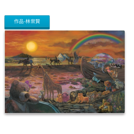
作品-林崇賢