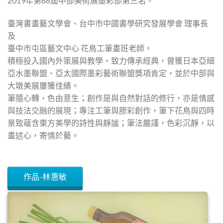
2019年第66屆中部美術展墨彩部第三名。
臺灣書畫藝文學會、台中市中國書學研究發展學會 理事長
及
臺中市屯區藝文中心 花鳥工筆畫班老師。
積極投入國內外策展與教學，致力傳承經典，曾獲日本亞細
亞水墨聯盟、亞太國際墨彩藝術聯盟獎項肯定，並於中部與
大墩美展屢獲佳績。
筆隨心轉，色由意生；創作是與自然對話的修行，亦是情感
與技法交融的展現；專注工筆與膠彩創作，筆下花鳥與四時
景致蘊含東方美學的詩性與靜謐；筆法嚴謹，色彩沉靜，以
畫述心，寄情於藝。
作品-林惠敏