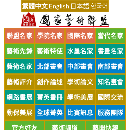
Skip
繁體中文
English
日本語
한국어
to
content
聯盟名家
學院名家
國際名家
當代名家
藝術先鋒
藝術特使
水墨名家
書畫名家
藝術名家
北部畫會
中部畫會
南部畫會
藝術評介
創作論述
學術論文
知名畫會
網路畫展
菁英畫冊
學術美展
國際交流
動保美展
全球菁英
比賽訊息
服務團隊
官方好友
藝術頻道
藝聞快報