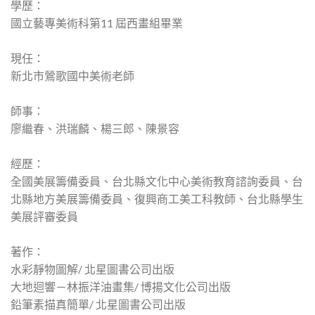
學歷：
國立藝專美術科第11 屆西畫組畢業
現任：
新北市鶯歌國中美術老師
師事：
廖繼春、洪瑞麟、楊三郎、陳景容
經歷：
全國美展籌備委員、台北縣文化中心美術教育諮詢委員、台
北縣地方美展籌備委員、復興商工美工科教師、台北縣學生
美展評審委員
著作：
水彩靜物圖解/ 北星圖書公司出版
大地迴響－林振洋油畫集/ 博揚文化公司出版
鉛筆素描真簡單/ 北星圖書公司出版