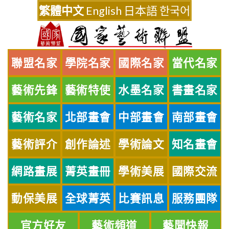
Skip
繁體中文
English
日本語
한국어
to
content
聯盟名家
學院名家
國際名家
當代名家
藝術先鋒
藝術特使
水墨名家
書畫名家
藝術名家
北部畫會
中部畫會
南部畫會
藝術評介
創作論述
學術論文
知名畫會
網路畫展
菁英畫冊
學術美展
國際交流
動保美展
全球菁英
比賽訊息
服務團隊
官方好友
藝術頻道
藝聞快報