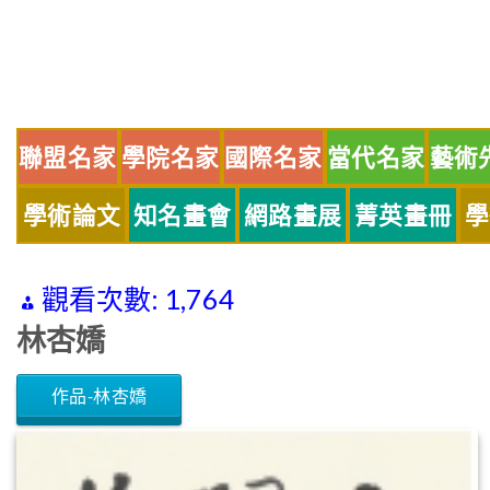
Skip
to
content
聯盟名家
學院名家
國際名家
當代名家
藝術
學術論文
知名畫會
網路畫展
菁英畫冊
學
觀看次數:
1,764
林杏嬌
作品-林杏嬌