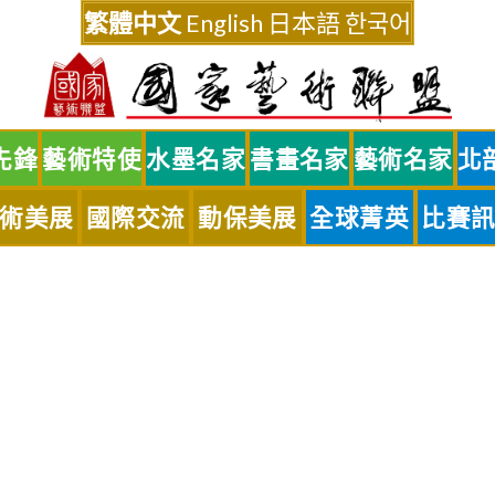
繁體中文
English
日本語
한국어
先鋒
藝術特使
水墨名家
書畫名家
藝術名家
北
術美展
國際交流
動保美展
全球菁英
比賽