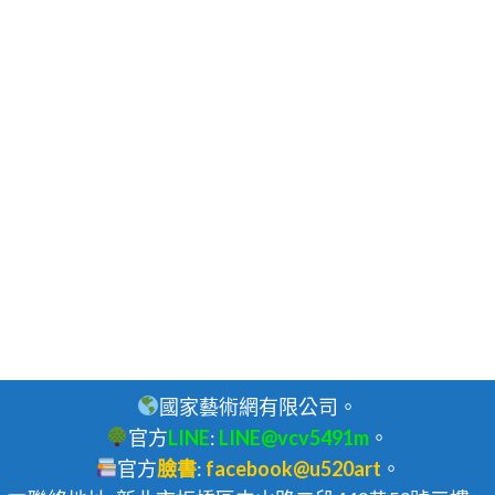
國家藝術網有限公司。
官方
LINE
:
LINE@vcv5491m
。
官方
臉書
:
facebook@u520art
。