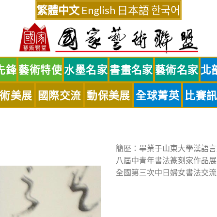
繁體中文
English
日本語
한국어
先鋒
藝術特使
水墨名家
書畫名家
藝術名家
北
術美展
國際交流
動保美展
全球菁英
比賽
簡歷：畢業于山東大學漢語言
八屆中青年書法篆刻家作品展
全國第三次中日婦女書法交流