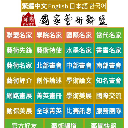
Skip
繁體中文
English
日本語
한국어
to
content
聯盟名家
學院名家
國際名家
當代名家
藝術先鋒
藝術特使
水墨名家
書畫名家
藝術名家
北部畫會
中部畫會
南部畫會
藝術評介
創作論述
學術論文
知名畫會
網路畫展
菁英畫冊
學術美展
國際交流
動保美展
全球菁英
比賽訊息
服務團隊
官方好友
藝術頻道
藝聞快報