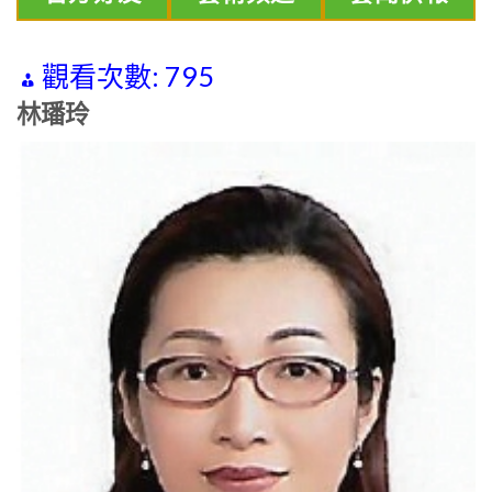
觀看次數:
795
林璠玲