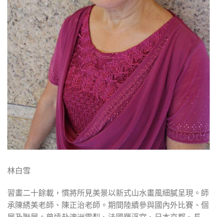
林白雪
習畫二十餘載，慣將所見美景以新式山水畫風細膩呈現。師
承陳綉美老師、陳正治老師。期間陸續參與國內外比賽、個
展及聯展。曾遠赴澳洲雪梨、法國羅浮宮、日本京都、長