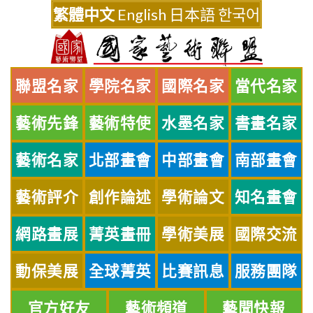
Skip
繁體中文
English
日本語
한국어
to
content
聯盟名家
學院名家
國際名家
當代名家
藝術先鋒
藝術特使
水墨名家
書畫名家
藝術名家
北部畫會
中部畫會
南部畫會
藝術評介
創作論述
學術論文
知名畫會
網路畫展
菁英畫冊
學術美展
國際交流
動保美展
全球菁英
比賽訊息
服務團隊
官方好友
藝術頻道
藝聞快報