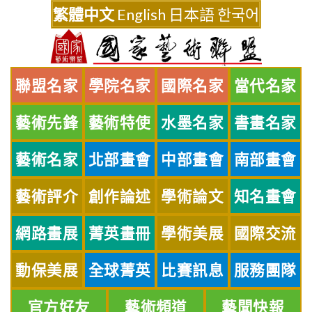
Skip
繁體中文
English
日本語
한국어
to
content
聯盟名家
學院名家
國際名家
當代名家
藝術先鋒
藝術特使
水墨名家
書畫名家
藝術名家
北部畫會
中部畫會
南部畫會
藝術評介
創作論述
學術論文
知名畫會
網路畫展
菁英畫冊
學術美展
國際交流
動保美展
全球菁英
比賽訊息
服務團隊
官方好友
藝術頻道
藝聞快報