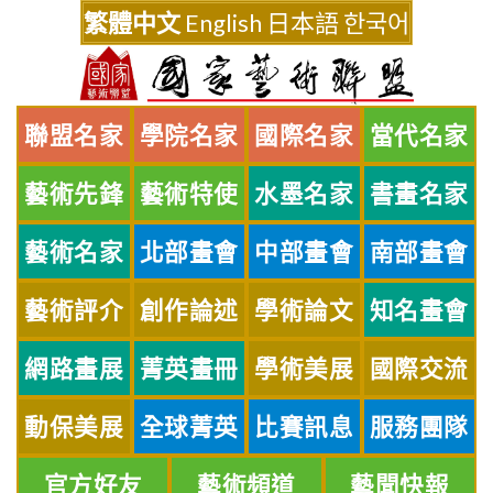
Skip
繁體中文
English
日本語
한국어
to
content
聯盟名家
學院名家
國際名家
當代名家
藝術先鋒
藝術特使
水墨名家
書畫名家
藝術名家
北部畫會
中部畫會
南部畫會
藝術評介
創作論述
學術論文
知名畫會
網路畫展
菁英畫冊
學術美展
國際交流
動保美展
全球菁英
比賽訊息
服務團隊
官方好友
藝術頻道
藝聞快報