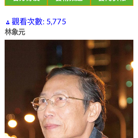
觀看次數:
5,775
林象元