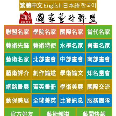
Skip
繁體中文
English
日本語
한국어
to
content
聯盟名家
學院名家
國際名家
當代名家
藝術先鋒
藝術特使
水墨名家
書畫名家
藝術名家
北部畫會
中部畫會
南部畫會
藝術評介
創作論述
學術論文
知名畫會
網路畫展
菁英畫冊
學術美展
國際交流
動保美展
全球菁英
比賽訊息
服務團隊
官方好友
藝術頻道
藝聞快報