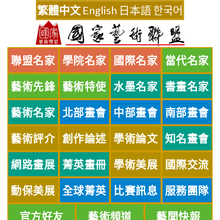
Skip
繁體中文
English
日本語
한국어
to
content
聯盟名家
學院名家
國際名家
當代名家
藝術先鋒
藝術特使
水墨名家
書畫名家
藝術名家
北部畫會
中部畫會
南部畫會
藝術評介
創作論述
學術論文
知名畫會
網路畫展
菁英畫冊
學術美展
國際交流
動保美展
全球菁英
比賽訊息
服務團隊
官方好友
藝術頻道
藝聞快報