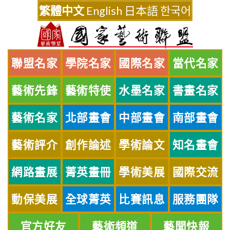
Skip
繁體中文
English
日本語
한국어
to
content
聯盟名家
學院名家
國際名家
當代名家
藝術先鋒
藝術特使
水墨名家
書畫名家
藝術名家
北部畫會
中部畫會
南部畫會
藝術評介
創作論述
學術論文
知名畫會
網路畫展
菁英畫冊
學術美展
國際交流
動保美展
全球菁英
比賽訊息
服務團隊
官方好友
藝術頻道
藝聞快報