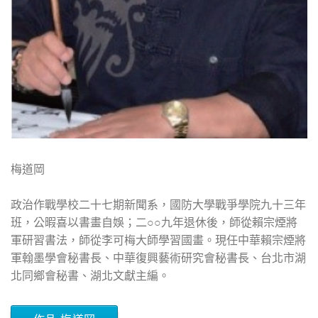
梅道岡
政治作戰學校二十七期新聞系，國防大學戰爭學院九十三年
班，公暇喜以書畫自娛；二○○九年退休後，師從賴宗煙將
軍研習書法，師從李可梅大師學習國畫。現任中華賴宗煙將
軍翰墨學會秘書長、中華復興藝術研究會秘書長、台北市湖
北同鄉會秘書、湖北文獻主編。