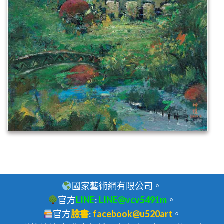
國家藝術網有限公司。
官方
LINE
:
LINE@vcv5491m
。
官方
臉書
:
facebook@u520art
。