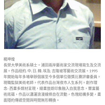
楊坤煌
長榮大學美術系碩士。浦田兩岸藝術家交流現場寫生及交流
展。作品紐約. 中. 日. 韓. 埃及. 吉隆坡等藝術交流展。1995
年開始每年多場舉辦個展至今多個單位徵獎比賽評審委員。
現職監獄美術老師。代表作品台灣夜市人生系列。創作理
念- 西畫多媒材呈現，繪畫旅遊印象融入自我意念，豐富藝
術底蘊，作品以瀟灑浪漫線條自在流動，色塊結構多變，畫
面隱約傳遞空間與時間無形轉換。