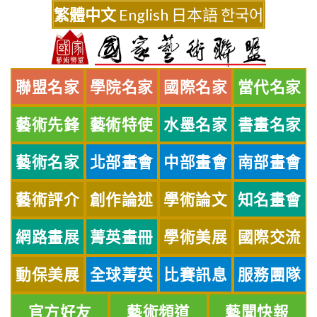
Skip
繁體中文
English
日本語
한국어
to
content
聯盟名家
學院名家
國際名家
當代名家
藝術先鋒
藝術特使
水墨名家
書畫名家
藝術名家
北部畫會
中部畫會
南部畫會
藝術評介
創作論述
學術論文
知名畫會
網路畫展
菁英畫冊
學術美展
國際交流
動保美展
全球菁英
比賽訊息
服務團隊
官方好友
藝術頻道
藝聞快報