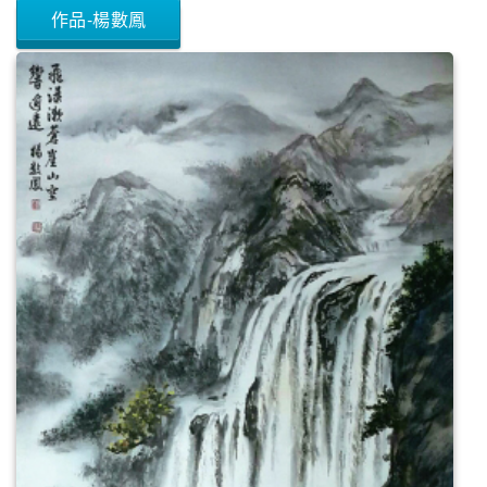
作品-楊數鳳