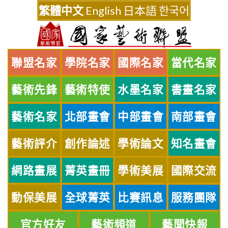
Skip
繁體中文
English
日本語
한국어
to
content
聯盟名家
學院名家
國際名家
當代名家
藝術先鋒
藝術特使
水墨名家
書畫名家
藝術名家
北部畫會
中部畫會
南部畫會
藝術評介
創作論述
學術論文
知名畫會
網路畫展
菁英畫冊
學術美展
國際交流
動保美展
全球菁英
比賽訊息
服務團隊
官方好友
藝術頻道
藝聞快報