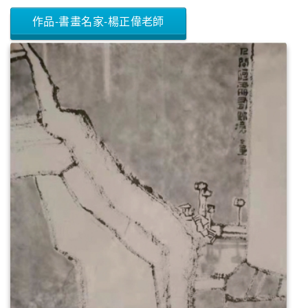
作品-書畫名家-楊正偉老師