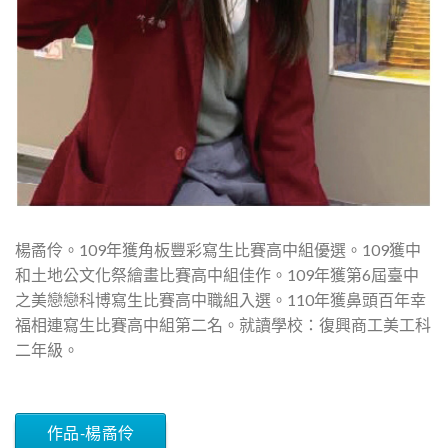
楊矞伶。109年獲角板豐彩寫生比賽高中組優選。109獲中
和土地公文化祭繪畫比賽高中組佳作。109年獲第6屆臺中
之美戀戀科博寫生比賽高中職組入選。110年獲鼻頭百年幸
福相連寫生比賽高中組第二名。就讀學校：復興商工美工科
二年級。
作品-楊矞伶