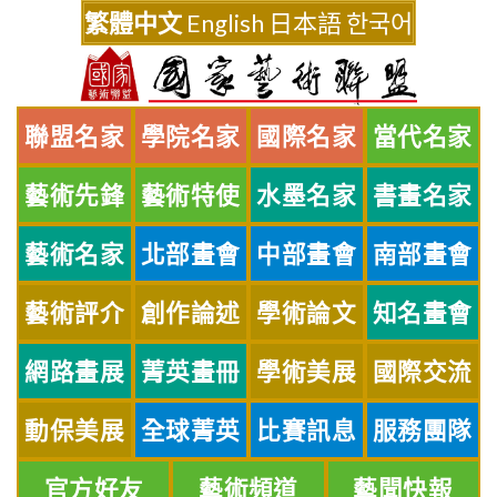
Skip
繁體中文
English
日本語
한국어
to
content
聯盟名家
學院名家
國際名家
當代名家
藝術先鋒
藝術特使
水墨名家
書畫名家
藝術名家
北部畫會
中部畫會
南部畫會
藝術評介
創作論述
學術論文
知名畫會
網路畫展
菁英畫冊
學術美展
國際交流
動保美展
全球菁英
比賽訊息
服務團隊
官方好友
藝術頻道
藝聞快報