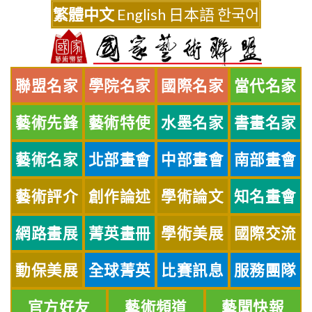
Skip
繁體中文
English
日本語
한국어
to
content
聯盟名家
學院名家
國際名家
當代名家
藝術先鋒
藝術特使
水墨名家
書畫名家
藝術名家
北部畫會
中部畫會
南部畫會
藝術評介
創作論述
學術論文
知名畫會
網路畫展
菁英畫冊
學術美展
國際交流
動保美展
全球菁英
比賽訊息
服務團隊
官方好友
藝術頻道
藝聞快報