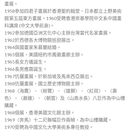
畫展。
1958參加四君子畫展於香港聖約翰堂、日本都立上野美術
館第五屆東方畫展。1960受聘香港崇基學院中文系中國畫
科講席 (中文大學前身)。
1962參加德國亞洲文化中心主辦台灣當代名家畫展。
1962於西德各大博物館巡迴展出。
1964與國畫家朱慕蘭結婚。
1965個展，美國紐約市鳳徽畫廊主辦。
1965長女方儀誕生。
1966長男應霖誕生。
1967伉儷畫展，於新加坡及馬來西亞展出。
1968伉儷畫展，國立歷史博物館主辦。
1968〈海鷹〉、〈柳鷺〉、〈雄獅〉、〈紅荷〉、〈壽
色〉、〈晨雞〉、〈朝雲〉及〈山高水長〉八巨作為中山樓
購藏。
1968個展，香港美國文化館主辦。
1969〈奔馬〉十二尺聯幅巨作兩幀，為中山樓購藏。
1970受聘為中國文化大學美術系專任教授。