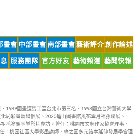
部畫會
中部畫會
南部畫會
藝術評介
創作論述
訊息
服務團隊
官方好友
藝術頻道
藝聞快報
展、1989國畫獲勞工盃台北市第三名、1998國立台灣藝術大學
文化局彩墨幽繪個展、2020龜山圖書館風花雪月祖孫聯展、
中心祖孫塗鴉宣導影片專訪。曾任：桃園市文藝作家協會理事、
任：桃園社區大學彩墨講師、綠之園多元繪本延伸發展學會理