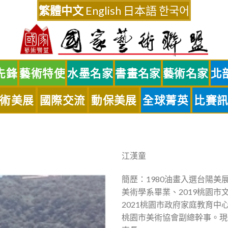
繁體中文
English
日本語
한국어
先鋒
藝術特使
水墨名家
書畫名家
藝術名家
北
術美展
國際交流
動保美展
全球菁英
比賽
江漢童
簡歷：1980油畫入選台陽美
美術學系畢業、2019桃園市
2021桃園市政府家庭教育
桃園市美術協會副總幹事。現