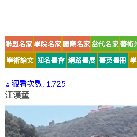
Skip
to
content
聯盟名家
學院名家
國際名家
當代名家
藝術
學術論文
知名畫會
網路畫展
菁英畫冊
學
觀看次數:
1,725
江漢童