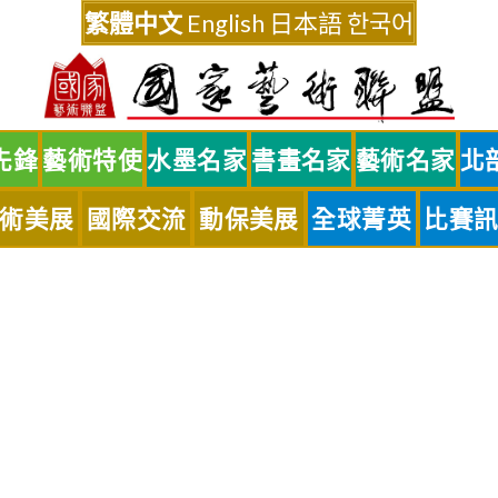
繁體中文
English
日本語
한국어
先鋒
藝術特使
水墨名家
書畫名家
藝術名家
北
術美展
國際交流
動保美展
全球菁英
比賽