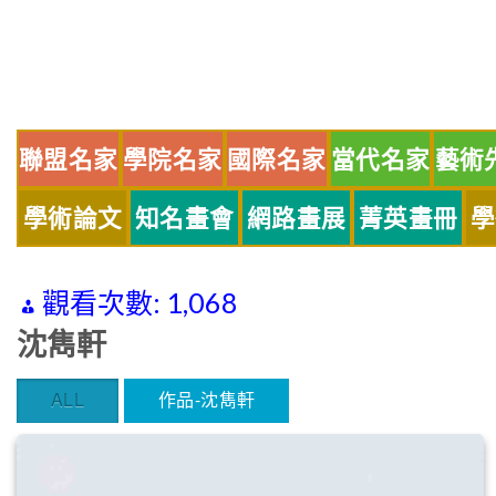
Skip
to
content
聯盟名家
學院名家
國際名家
當代名家
藝術
學術論文
知名畫會
網路畫展
菁英畫冊
學
觀看次數:
1,068
沈雋軒
ALL
作品-沈雋軒