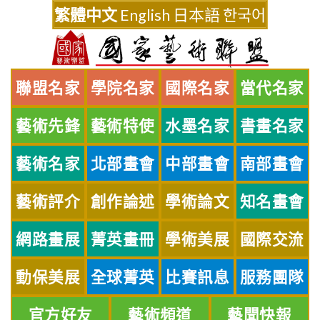
Skip
繁體中文
English
日本語
한국어
to
content
聯盟名家
學院名家
國際名家
當代名家
藝術先鋒
藝術特使
水墨名家
書畫名家
藝術名家
北部畫會
中部畫會
南部畫會
藝術評介
創作論述
學術論文
知名畫會
網路畫展
菁英畫冊
學術美展
國際交流
動保美展
全球菁英
比賽訊息
服務團隊
官方好友
藝術頻道
藝聞快報