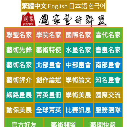
Skip
繁體中文
English
日本語
한국어
to
content
聯盟名家
學院名家
國際名家
當代名家
藝術先鋒
藝術特使
水墨名家
書畫名家
藝術名家
北部畫會
中部畫會
南部畫會
藝術評介
創作論述
學術論文
知名畫會
網路畫展
菁英畫冊
學術美展
國際交流
動保美展
全球菁英
比賽訊息
服務團隊
官方好友
藝術頻道
藝聞快報