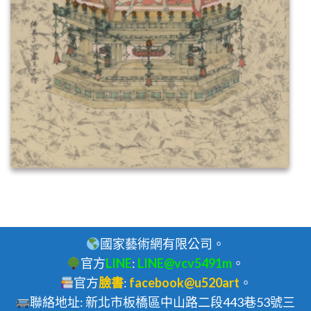
國家藝術網有限公司。
官方
LINE
:
LINE@vcv5491m
。
官方
臉書
:
facebook@u520art
。
聯絡地址: 新北市板橋區中山路二段443巷53號三