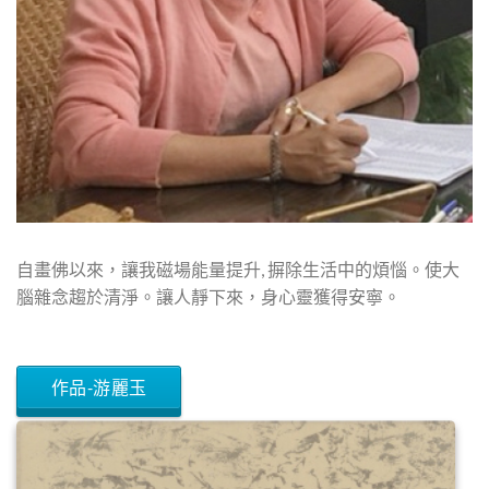
自畫佛以來，讓我磁場能量提升, 摒除生活中的煩惱。使大
腦雜念趨於清淨。讓人靜下來，身心靈獲得安寧。
作品-游麗玉