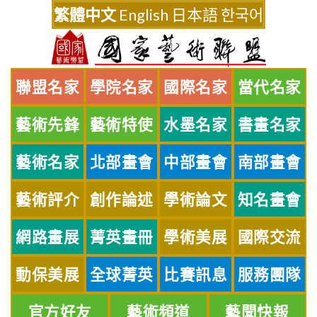
Skip
繁體中文
English
日本語
한국어
to
content
聯盟名家
學院名家
國際名家
當代名家
藝術先鋒
藝術特使
水墨名家
書畫名家
藝術名家
北部畫會
中部畫會
南部畫會
藝術評介
創作論述
學術論文
知名畫會
網路畫展
菁英畫冊
學術美展
國際交流
動保美展
全球菁英
比賽訊息
服務團隊
官方好友
藝術頻道
藝聞快報