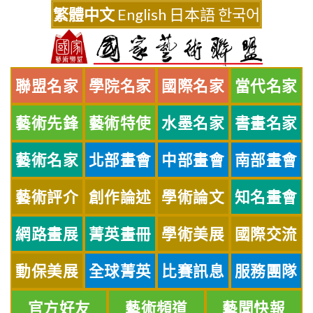
Skip
繁體中文
English
日本語
한국어
to
content
聯盟名家
學院名家
國際名家
當代名家
藝術先鋒
藝術特使
水墨名家
書畫名家
藝術名家
北部畫會
中部畫會
南部畫會
藝術評介
創作論述
學術論文
知名畫會
網路畫展
菁英畫冊
學術美展
國際交流
動保美展
全球菁英
比賽訊息
服務團隊
官方好友
藝術頻道
藝聞快報