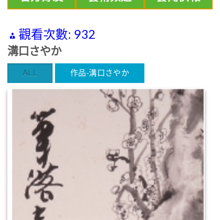
觀看次數:
932
溝口さやか
ALL
作品-溝口さやか