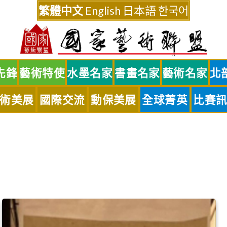
繁體中文
English
日本語
한국어
先鋒
藝術特使
水墨名家
書畫名家
藝術名家
北
術美展
國際交流
動保美展
全球菁英
比賽