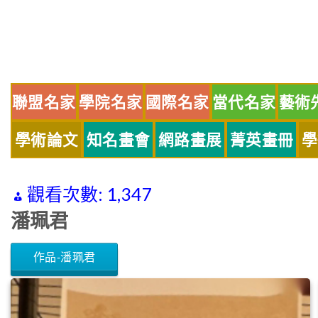
Skip
to
content
聯盟名家
學院名家
國際名家
當代名家
藝術
學術論文
知名畫會
網路畫展
菁英畫冊
學
觀看次數:
1,347
潘珮君
作品-潘珮君