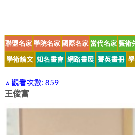
Skip
to
content
聯盟名家
學院名家
國際名家
當代名家
藝術
學術論文
知名畫會
網路畫展
菁英畫冊
學
觀看次數:
859
王俊富