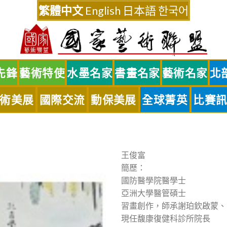
繁體中文
English
日本語
한국어
先鋒
藝術特使
水墨名家
書畫名家
藝術名家
北
術美展
國際交流
動保美展
全球菁英
比賽
王俊富
簡歷：
國防醫學院醫學士
亞洲大學醫管碩士
習畫創作，師承謝珀欽啟蒙、
現任馥康復健科診所院長