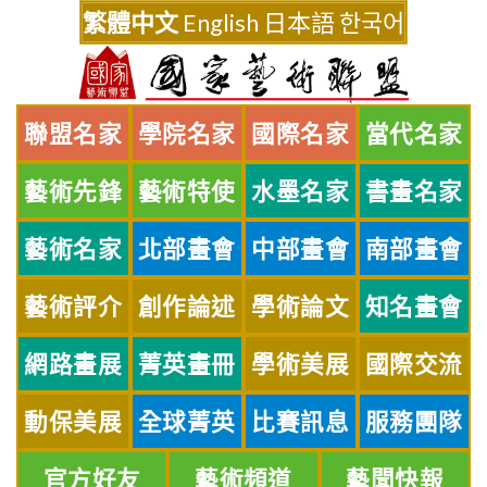
Skip
繁體中文
English
日本語
한국어
to
content
聯盟名家
學院名家
國際名家
當代名家
藝術先鋒
藝術特使
水墨名家
書畫名家
藝術名家
北部畫會
中部畫會
南部畫會
藝術評介
創作論述
學術論文
知名畫會
網路畫展
菁英畫冊
學術美展
國際交流
動保美展
全球菁英
比賽訊息
服務團隊
官方好友
藝術頻道
藝聞快報