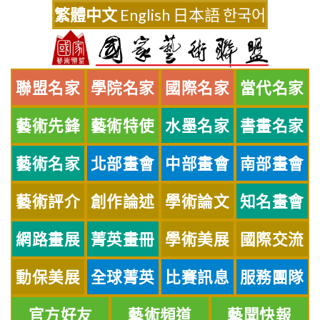
Skip
繁體中文
English
日本語
한국어
to
content
聯盟名家
學院名家
國際名家
當代名家
藝術先鋒
藝術特使
水墨名家
書畫名家
藝術名家
北部畫會
中部畫會
南部畫會
藝術評介
創作論述
學術論文
知名畫會
網路畫展
菁英畫冊
學術美展
國際交流
動保美展
全球菁英
比賽訊息
服務團隊
官方好友
藝術頻道
藝聞快報