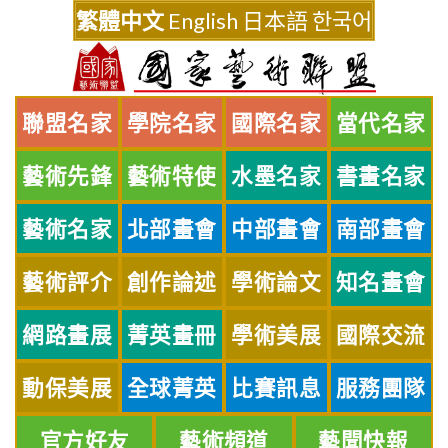
Skip
繁體中文
English
日本語
한국어
to
content
聯盟名家
學院名家
國際名家
當代名家
藝術先鋒
藝術特使
水墨名家
書畫名家
藝術名家
北部畫會
中部畫會
南部畫會
藝術評介
創作論述
學術論文
知名畫會
網路畫展
菁英畫冊
學術美展
國際交流
動保美展
全球菁英
比賽訊息
服務團隊
官方好友
藝術頻道
藝聞快報