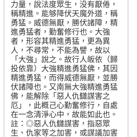
力量，說法度眾生，没有厭倦，
稱精進。能够降伏天魔外道，稱
勇猛。威德無厭，勝伏諸障，精
進勇猛者，勤奮修行也。大強
者，形容其精進勇猛，更為異
人，不尋常，不能為譬，故以
「大強」說之。故行人皈依（歸
投依靠）大強精進勇猛佛，其因
精進勇猛，而得威德無厭，並勝
伏諸障也。又南無大強精進勇猛
佛，能解除「惡人仇讎謀害之
厄」，此概己心勤奮修行，自處
在一念清淨心中，故能如此也。
註：◎惡人仇讎謀害，指惡眾
生、仇家等之加害，或謀議加害