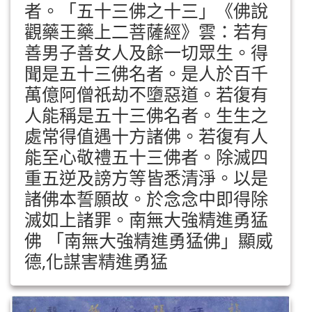
者。「五十三佛之十三」《佛說
觀藥王藥上二菩薩經》雲：若有
善男子善女人及餘一切眾生。得
聞是五十三佛名者。是人於百千
萬億阿僧祇劫不墮惡道。若復有
人能稱是五十三佛名者。生生之
處常得值遇十方諸佛。若復有人
能至心敬禮五十三佛者。除滅四
重五逆及謗方等皆悉清淨。以是
諸佛本誓願故。於念念中即得除
滅如上諸罪。南無大強精進勇猛
佛 「南無大強精進勇猛佛」顯威
德,化謀害精進勇猛