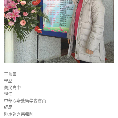
王燕雪
學歷:
義民高中
現任:
中華心齋藝術學會會員
經歷:
師承謝秀英老師