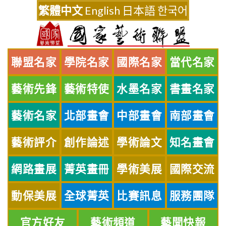
Skip
繁體中文
English
日本語
한국어
to
content
聯盟名家
學院名家
國際名家
當代名家
藝術先鋒
藝術特使
水墨名家
書畫名家
藝術名家
北部畫會
中部畫會
南部畫會
藝術評介
創作論述
學術論文
知名畫會
網路畫展
菁英畫冊
學術美展
國際交流
動保美展
全球菁英
比賽訊息
服務團隊
官方好友
藝術頻道
藝聞快報