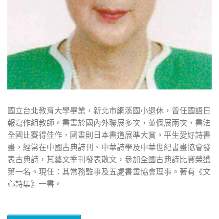
國立台北教育大學畢業，新北市網溪國小退休，曾任國語日
報寫作組教師。書畫於國內外聯展多次，並個展兩次，書法
全國比賽得佳作，國畫則日本書道展準大賞。平生愛好詩書
畫，經常在中國古典詩刊、中華詩學及中華世紀書畫協會發
表古典詩，其藝文季刊發表散文，參加全國古典詩比賽榮獲
第一名。現任：其常務監事及五處書畫協會理事。著有《文
心詩集》一書。