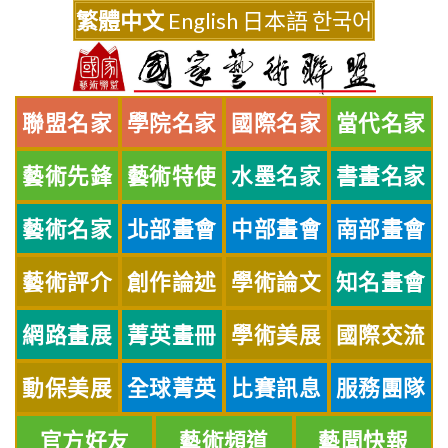
Skip
繁體中文
English
日本語
한국어
to
content
聯盟名家
學院名家
國際名家
當代名家
藝術先鋒
藝術特使
水墨名家
書畫名家
藝術名家
北部畫會
中部畫會
南部畫會
藝術評介
創作論述
學術論文
知名畫會
網路畫展
菁英畫冊
學術美展
國際交流
動保美展
全球菁英
比賽訊息
服務團隊
官方好友
藝術頻道
藝聞快報