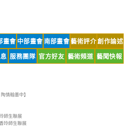
部畫會
中部畫會
南部畫會
藝術評介
創作論述
訊息
服務團隊
官方好友
藝術頻道
藝聞快報
；陶情翰墨中】
香玲師生聯展
郭香玲師生聯展