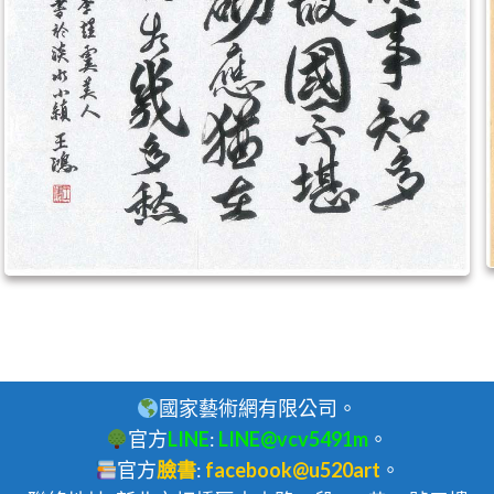
國家藝術網有限公司。
官方
LINE
:
LINE@vcv5491m
。
官方
臉書
:
facebook@u520art
。