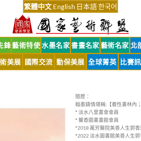
繁體中文
English
日本語
한국어
先鋒
藝術特使
水墨名家
書畫名家
藝術名家
北
術美展
國際交流
動保美展
全球菁英
比賽
簡歷：
翰墨鑄情堪稱:【養性書林內
* 淡水八里畫會會員
* 馨香園書畫館會員
*2018 萬芳醫院美善人生郭
*2022 淡水圖書館美善人生