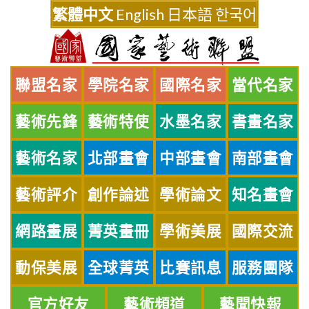
Skip
繁體中文
English
日本語
한국어
to
content
聯盟名家
學院名家
國際名家
當代名家
藝術先鋒
藝術特使
水墨名家
書畫名家
藝術名家
北部畫會
中部畫會
南部畫會
藝術評介
創作論述
學術論文
知名畫會
網路畫展
菁英畫冊
學術美展
國際交流
動保美展
全球菁英
比賽訊息
服務團隊
官方好友
藝術頻道
藝聞快報