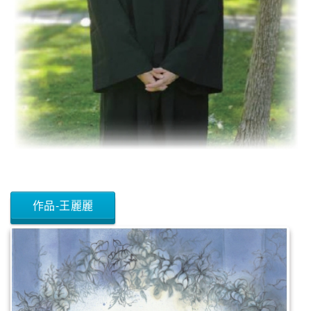
作品-王麗麗