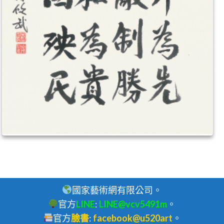
國家藝術網有限公司。
官方
LINE
:
LINE@vcv5491m
。
官方
臉書
:
facebook@u520art
。