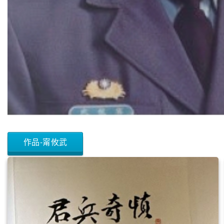
作品-甯攸武