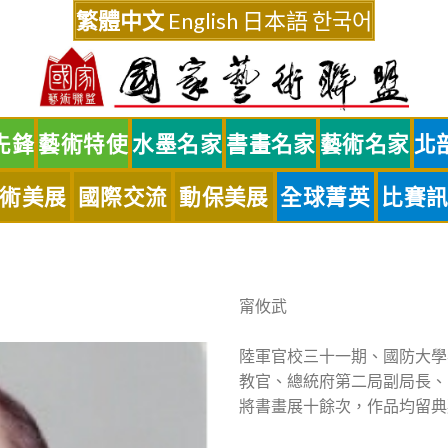
繁體中文
English
日本語
한국어
先鋒
藝術特使
水墨名家
書畫名家
藝術名家
北
術美展
國際交流
動保美展
全球菁英
比賽
甯攸武
陸軍官校三十一期、國防大學
教官、總統府第二局副局長、
將書畫展十餘次，作品均留典