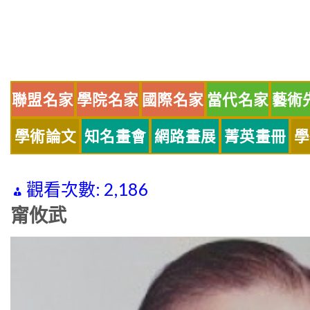
Skip
to
content
聯盟名家
學院名家
國際名家
當代名家
藝術
學術論文
知名畫會
網路畫展
菁英畫冊
學
觀看次數:
2,186
甯攸武