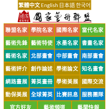
Skip
繁體中文
English
日本語
한국어
to
content
聯盟名家
學院名家
國際名家
當代名家
藝術先鋒
藝術特使
水墨名家
書畫名家
藝術名家
北部畫會
中部畫會
南部畫會
藝術評介
創作論述
學術論文
知名畫會
網路畫展
菁英畫冊
學術美展
國際交流
動保美展
全球菁英
比賽訊息
服務團隊
官方好友
藝術頻道
藝聞快報