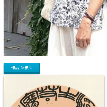
作品-童雅芃