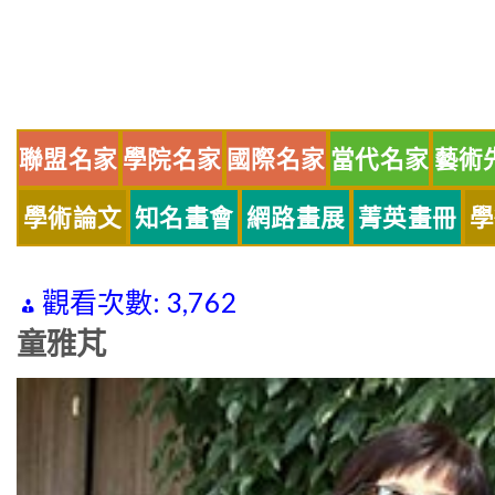
Skip
to
content
聯盟名家
學院名家
國際名家
當代名家
藝術
學術論文
知名畫會
網路畫展
菁英畫冊
學
觀看次數:
3,762
童雅芃