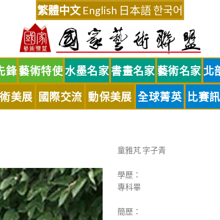
繁體中文
English
日本語
한국어
先鋒
藝術特使
水墨名家
書畫名家
藝術名家
北
術美展
國際交流
動保美展
全球菁英
比賽
童雅芃 字子青
學歷：
專科畢
簡歷：