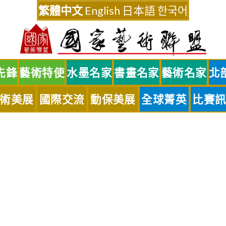
繁體中文
English
日本語
한국어
先鋒
藝術特使
水墨名家
書畫名家
藝術名家
北
術美展
國際交流
動保美展
全球菁英
比賽