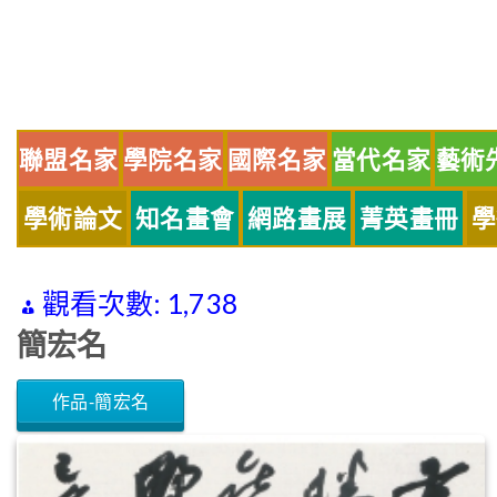
Skip
to
content
聯盟名家
學院名家
國際名家
當代名家
藝術
學術論文
知名畫會
網路畫展
菁英畫冊
學
觀看次數:
1,738
簡宏名
作品-簡宏名