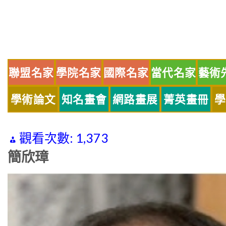
Skip
to
content
聯盟名家
學院名家
國際名家
當代名家
藝術
學術論文
知名畫會
網路畫展
菁英畫冊
學
觀看次數:
1,373
簡欣璋