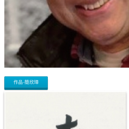
作品-簡欣璋