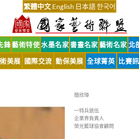
繁體中文
English
日本語
한국어
先鋒
藝術特使
水墨名家
書畫名家
藝術名家
北
術美展
國際交流
動保美展
全球菁英
比賽
簡欣璋
一特兵退伍
企業界負責人
榮光籃球協會顧問