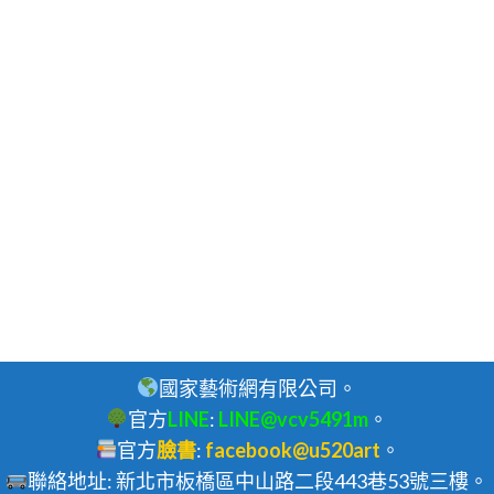
國家藝術網有限公司。
官方
LINE
:
LINE@vcv5491m
。
官方
臉書
:
facebook@u520art
。
聯絡地址: 新北市板橋區中山路二段443巷53號三樓。